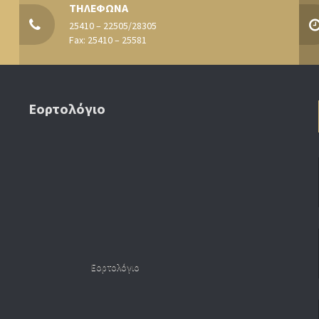
ΤΗΛΕΦΩΝΑ
25410 – 22505/28305
Fax: 25410 – 25581
Εορτολόγιο
Εορτολόγιο