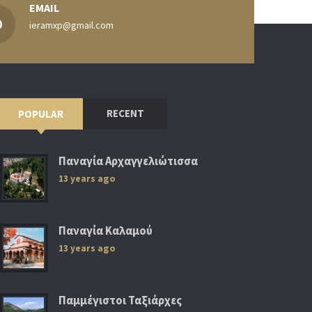
EMAIL
ieramxp@gmail.com
RECENT
POPULAR
Παναγία Αρχαγγελιώτισσα
13 years ago
Παναγία Καλαμού
13 years ago
Παμμέγιστοι Ταξιάρχες