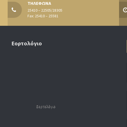
ΤΗΛΕΦΩΝΑ
25410 – 22505/28305
Fax: 25410 – 25581
Εορτολόγιο
Εορτολόγιο