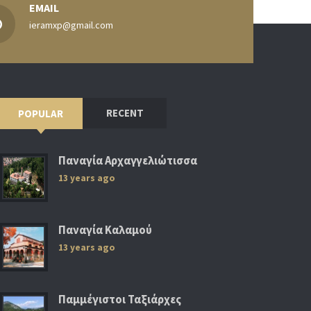
EMAIL
ieramxp@gmail.com
RECENT
POPULAR
Παναγία Αρχαγγελιώτισσα
13 years ago
Παναγία Καλαμού
13 years ago
Παμμέγιστοι Ταξιάρχες