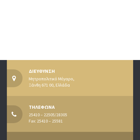
ΔΙΕΥΘΥΝΣΗ
Μητροπολιτικό Μέγαρο,
Ξάνθη 671 00, Ελλάδα
ΤΗΛΕΦΩΝΑ
25410 – 22505/28305
Fax: 25410 – 25581