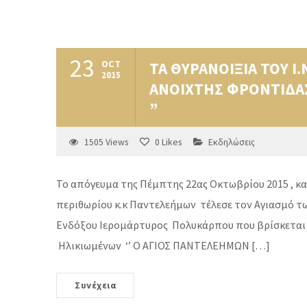
23
OCT
ΤΑ ΘΥΡΑΝΟΙΞΙΑ ΤΟΥ Ι
2015
ΑΝΟΙΧΤΗΣ ΦΡΟΝΤΙΔΑ
”
1505
Views
0
Likes
Εκδηλώσεις
Το απόγευμα της Πέμπτης 22ας Οκτωβρίου 2015 , κα
περιθωρίου κ.κ Παντελεήμων τέλεσε τον Αγιασμό τ
Ενδόξου Ιερομάρτυρος Πολυκάρπου που βρίσκεται 
Ηλικιωμένων ‘’ Ο ΑΓΙΟΣ ΠΑΝΤΕΛΕΗΜΩΝ […]
Συνέχεια