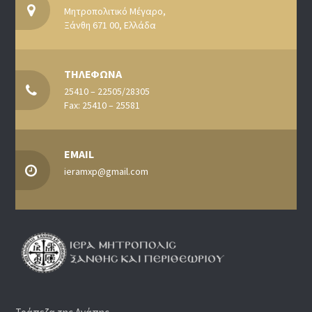
Μητροπολιτικό Μέγαρο,
Ξάνθη 671 00, Ελλάδα
ΤΗΛΕΦΩΝΑ
25410 – 22505/28305
Fax: 25410 – 25581
EMAIL
ieramxp@gmail.com