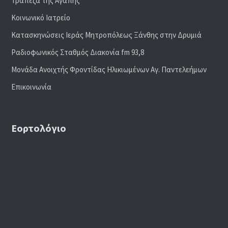
Τράπεζα της Αγάπης
Κοινωνικό Ιατρείο
Κατασκηνώσεις Ιεράς Μητροπόλεως Ξάνθης στην Δρυμιά
Ραδιoφωνικός Σταθμός Διακονία fm 93,8
Μονάδα Ανοιχτής Φροντίδας Ηλικιωμένων Αγ. Παντελεήμων
Επικοινωνία
Εορτολόγιο