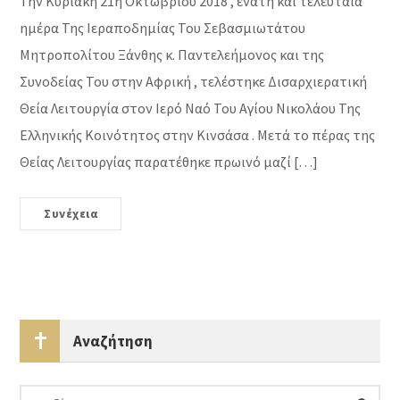
Την Κυριακή 21η Οκτωβρίου 2018 , ένατη και τελευταία
ημέρα Της Ιεραποδημίας Του Σεβασμιωτάτου
Μητροπολίτου Ξάνθης κ. Παντελεήμονος και της
Συνοδείας Του στην Αφρική , τελέστηκε Δισαρχιερατική
Θεία Λειτουργία στον Ιερό Ναό Του Αγίου Νικολάου Της
Ελληνικής Κοινότητος στην Κινσάσα . Μετά το πέρας της
Θείας Λειτουργίας παρατέθηκε πρωινό μαζί […]
Συνέχεια
Αναζήτηση