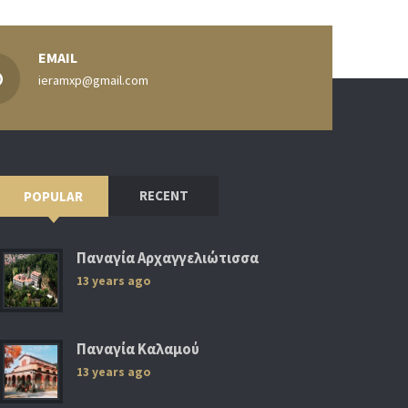
EMAIL
ieramxp@gmail.com
RECENT
POPULAR
Παναγία Αρχαγγελιώτισσα
13 years ago
Παναγία Καλαμού
13 years ago