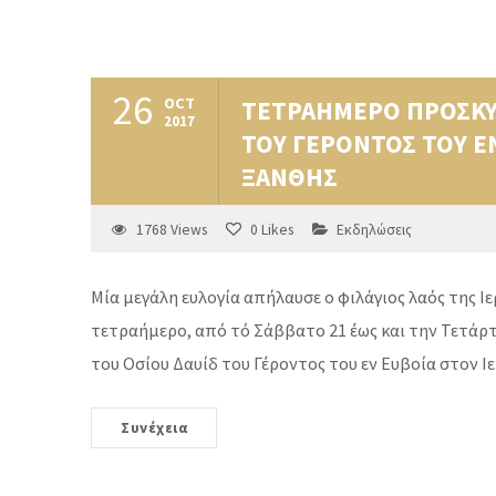
26
OCT
ΤΕΤΡΑΗΜΕΡΟ ΠΡΟΣΚΥΝ
2017
ΤΟΥ ΓΕΡΟΝΤΟΣ ΤΟΥ ΕΝ
ΞΑΝΘΗΣ
1768
Views
0
Likes
Εκδηλώσεις
Μία μεγάλη ευλογία απήλαυσε ο φιλάγιος λαός της Ι
τετραήμερο, από τό Σάββατο 21 έως και την Τετάρτ
του Οσίου Δαυίδ του Γέροντος του εν Ευβοία στον 
Συνέχεια