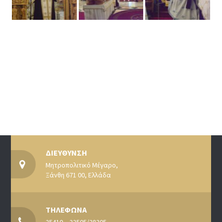
ΔΙΕΥΘΥΝΣΗ
Μητροπολιτικό Μέγαρο,
Ξάνθη 671 00, Ελλάδα
ΤΗΛΕΦΩΝΑ