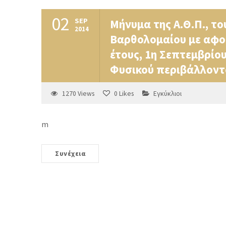
02
SEP
Mήνυμα της Α.Θ.Π., το
2014
Βαρθολομαίου με αφο
έτους, 1η Σεπτεμβρίο
Φυσικού περιβάλλοντ
1270
Views
0
Likes
Εγκύκλιοι
m
Συνέχεια