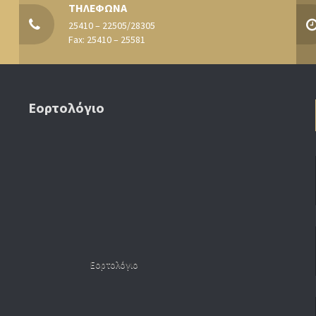
ΤΗΛΕΦΩΝΑ
25410 – 22505/28305
Fax: 25410 – 25581
Εορτολόγιο
Εορτολόγιο