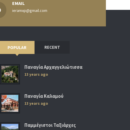
EMAIL
ieramxp@gmail.com
RECENT
POPULAR
Παναγία Αρχαγγελιώτισσα
13 years ago
Παναγία Καλαμού
13 years ago
Παμμέγιστοι Ταξιάρχες