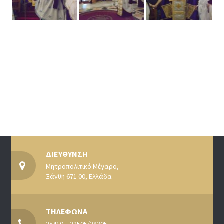
ΔΙΕΥΘΥΝΣΗ
Μητροπολιτικό Μέγαρο,
Ξάνθη 671 00, Ελλάδα
ΤΗΛΕΦΩΝΑ