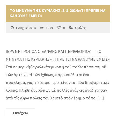
ΤΟ ΜΗΝΥΜΑ ΤΗΣ ΚΥΡΙΑΚΗΣ: 3-8-2014:«ΤΙ ΠΡΕΠΕΙ ΝΑ
ΚΑΝΟΥΜΕ ΕΜΕΙΣ»
1 August 2014
1099
0
Ομιλίες
ΙΕΡΑ ΜΗΤΡΟΠΟΛΙΣ ΞΑΝΘΗΣ ΚΑΙ ΠΕΡΙΘΕΩΡΙΟΥ ΤΟ
ΜΗΝΥΜΑ ΤΗΣ ΚΥΡΙΑΚΗΣ «ΤΙ ΠΡΕΠΕΙ ΝΑ ΚΑΝΟΥΜΕ ΕΜΕΙΣ»
Στὴν σημερινὴ εὐαγγελικὴ περικοπή τοῦ πολλαπλασιασμοῦ
τῶν ἄρτων καί τῶν ἰχθύων, παρουσιάζεται ἕνα
πρόβλημα, γιά, τὸ ὁποῖο προτείνονται δύο διαφορετικὲς
λύσεις. Πλήθη ἀνθρώπων μὲ πολλὲς ἀνάγκες ἀναζήτησαν
ἀπὸ τὶς γύρω πόλεις τὸν Χριστὸ στὸν ἔρημο τόπο, […]
Συνέχεια