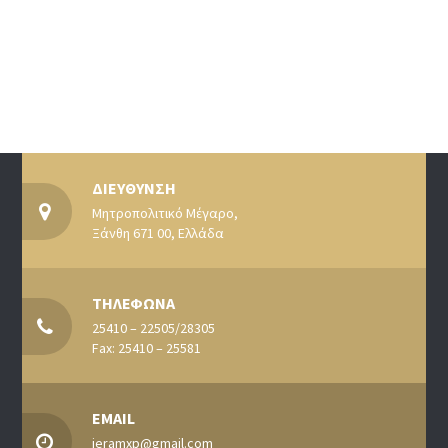
ΔΙΕΥΘΥΝΣΗ
Μητροπολιτικό Μέγαρο,
Ξάνθη 671 00, Ελλάδα
ΤΗΛΕΦΩΝΑ
25410 – 22505/28305
Fax: 25410 – 25581
EMAIL
ieramxp@gmail.com