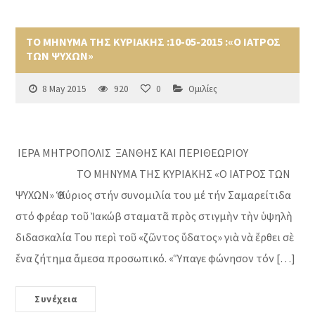
ΤΟ ΜΗΝΥΜΑ ΤΗΣ ΚΥΡΙΑΚΗΣ :10-05-2015 :«Ο ΙΑΤΡΟΣ
ΤΩΝ ΨΥΧΩΝ»
8 May 2015
920
0
Ομιλίες
ΙΕΡΑ ΜΗΤΡΟΠΟΛΙΣ ΞΑΝΘΗΣ ΚΑΙ ΠΕΡΙΘΕΩΡΙΟΥ
ΤΟ ΜΗΝΥΜΑ ΤΗΣ ΚΥΡΙΑΚΗΣ «Ο ΙΑΤΡΟΣ ΤΩΝ
ΨΥΧΩΝ» Ὁ Κύριος στήν συνομιλία του μέ τήν Σαμαρείτιδα
στό φρέαρ τοῦ Ἰακώβ σταματᾶ πρὸς στιγμὴν τὴν ὑψηλὴ
διδασκαλία Του περὶ τοῦ «ζῶντος ὕδατος» γιὰ νὰ ἔρθει σὲ
ἕνα ζήτημα ἄμεσα προσωπικό. «Ὕπαγε φώνησον τόν […]
Συνέχεια