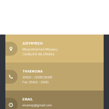
ΔΙΕΥΘΥΝΣΗ
Μητροπολιτικό Μέγαρο,
Ξάνθη 671 00, Ελλάδα
ΤΗΛΕΦΩΝΑ
25410 – 22505/28305
Fax: 25410 – 25581
EMAIL
ieramxp@gmail.com