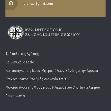
ieramxp@gmail.com
Τράπεζα της Αγάπης
Κοινωνικό Ιατρείο
Κατασκηνώσεις Ιεράς Μητροπόλεως Ξάνθης στην Δρυμιά
Ραδιoφωνικός Σταθμός Διακονία fm 93,8
Μονάδα Ανοιχτής Φροντίδας Ηλικιωμένων Αγ. Παντελεήμων
Επικοινωνία