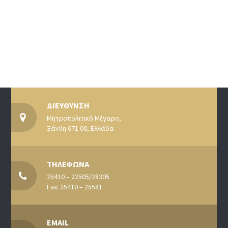
ΔΙΕΥΘΥΝΣΗ
Μητροπολιτικό Μέγαρο,
Ξάνθη 671 00, Ελλάδα
ΤΗΛΕΦΩΝΑ
25410 – 22505/28305
Fax: 25410 – 25581
EMAIL