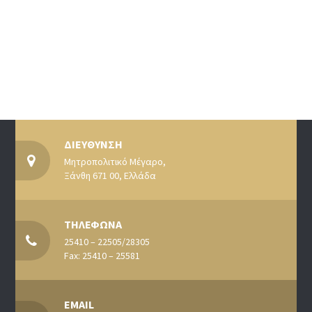
ΔΙΕΥΘΥΝΣΗ
Μητροπολιτικό Μέγαρο,
Ξάνθη 671 00, Ελλάδα
ΤΗΛΕΦΩΝΑ
25410 – 22505/28305
Fax: 25410 – 25581
EMAIL