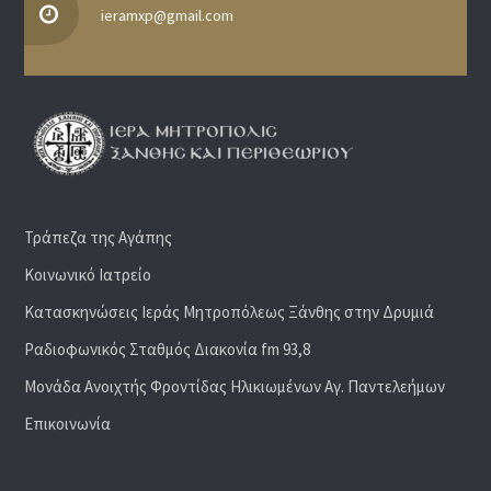
ieramxp@gmail.com
Τράπεζα της Αγάπης
Κοινωνικό Ιατρείο
Κατασκηνώσεις Ιεράς Μητροπόλεως Ξάνθης στην Δρυμιά
Ραδιoφωνικός Σταθμός Διακονία fm 93,8
Μονάδα Ανοιχτής Φροντίδας Ηλικιωμένων Αγ. Παντελεήμων
Επικοινωνία