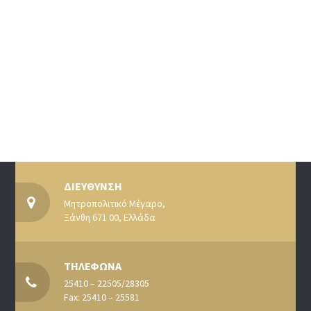
ΔΙΕΥΘΥΝΣΗ
Μητροπολιτικό Μέγαρο,
Ξάνθη 671 00, Ελλάδα
ΤΗΛΕΦΩΝΑ
25410 – 22505/28305
Fax: 25410 – 25581