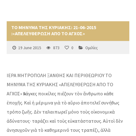
ΤΟ ΜΗΝΥΜΑ ΤΗΣ ΚΥΡΙΑΚΗΣ: 21-06-2015
:«ΑΠΕΛΕΥΘΕΡΩΣΗ ΑΠΟ ΤΟ ΑΓΧΟΣ»
19 June 2015
873
0
Ομιλίες
ΙΕΡΑ ΜΗΤΡΟΠΟΛΗ ΞΑΝΘΗΣ ΚΑΙ ΠΕΡΙΘΕΩΡΙΟΥ ΤΟ
ΜΗΝΥΜΑ ΤΗΣ ΚΥΡΙΑΚΗΣ «ΑΠΕΛΕΥΘΕΡΩΣΗ ΑΠΟ ΤΟ
ΑΓΧΟΣ» Ἀνάγκες ποικίλες πιέζουν τὸν ἄνθρωπο κάθε
ἐποχῆς. Καὶ ἡ μέριμνα γιὰ τὸ αὔριο ἀποτελεῖ συνήθως
τρόπο ζωῆς. Δὲν ταλαιπωρεῖ μόνο τοὺς οἰκονομικὰ
ἀδύνατους∙ ταράζει καὶ τοὺς εὐκατάστατους. Αὐτοὶ δὲν
ἀνησυχοῦν γιὰ τὸ καθημερινό τους τραπέζι, ἀλλὰ