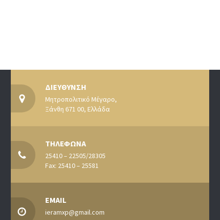
ΔΙΕΥΘΥΝΣΗ
Μητροπολιτικό Μέγαρο,
Ξάνθη 671 00, Ελλάδα
ΤΗΛΕΦΩΝΑ
25410 – 22505/28305
Fax: 25410 – 25581
EMAIL
ieramxp@gmail.com