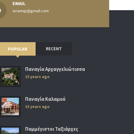
EMAIL
ieramxp@gmail.com
RECENT
POPULAR
Παναγία Αρχαγγελιώτισσα
13 years ago
Παναγία Καλαμού
13 years ago
Παμμέγιστοι Ταξιάρχες