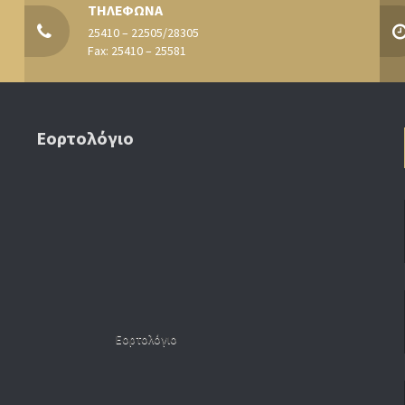
ΤΗΛΕΦΩΝΑ
25410 – 22505/28305
Fax: 25410 – 25581
Εορτολόγιο
Εορτολόγιο