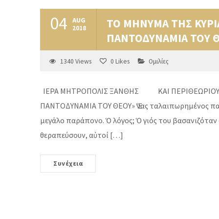
04
AUG
ΤΟ ΜΗΝΥΜΑ ΤΗΣ ΚΥΡΙΑ
2018
ΠΑΝΤΟΔΥΝΑΜΙΑ ΤΟΥ 
1340
Views
0
Likes
Ομιλίες
ΙΕΡΑ ΜΗΤΡΟΠΟΛΙΣ ΞΑΝΘΗΣ ΚΑΙ ΠΕΡΙΘΕΩΡ
ΠΑΝΤΟΔΥΝΑΜΙΑ ΤΟΥ ΘΕΟΥ» Ἕνας ταλαιπωρημένος πατ
μεγάλο παράπονο. Ὁ λόγος; Ὁ γιός του βασανιζόταν
θεραπεύσουν, αὐτοί […]
Συνέχεια