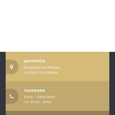
ΔΙΕΥΘΥΝΣΗ
Μητροπολιτικό Μέγαρο,
Ξάνθη 671 00, Ελλάδα
ΤΗΛΕΦΩΝΑ
25410 – 22505/28305
Fax: 25410 – 25581