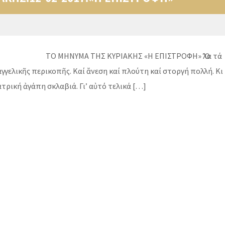
Υ ΤΟ ΜΗΝΥΜΑ ΤΗΣ ΚΥΡΙΑΚΗΣ «Η ΕΠΙΣΤΡΟΦΗ» Ὅλα τά
αγγελικῆς περικοπῆς. Καί ἄνεση καί πλούτη καί στοργή πολλή. Κι
τρική ἀγάπη σκλαβιά. Γι’ αὐτό τελικά […]