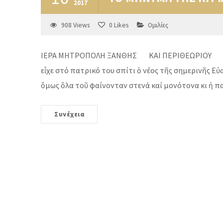
2017
908
Views
0
Likes
Ομιλίες
ΙΕΡΑ ΜΗΤΡΟΠΟΛΗ ΞΑΝΘΗΣ ΚΑΙ ΠΕΡΙΘΕΩΡΙΟ
εἶχε στό πατρικό του σπίτι ὁ νέος τῆς σημερινῆς Εὐ
ὅμως ὅλα τοῦ φαίνονταν στενά καί μονότονα κι ἡ πα
Συνέχεια