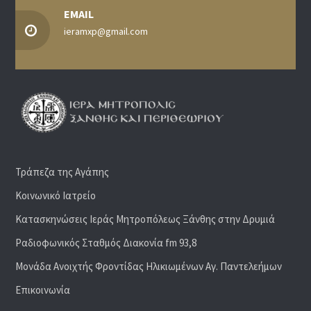
EMAIL
ieramxp@gmail.com
Τράπεζα της Αγάπης
Κοινωνικό Ιατρείο
Κατασκηνώσεις Ιεράς Μητροπόλεως Ξάνθης στην Δρυμιά
Ραδιoφωνικός Σταθμός Διακονία fm 93,8
Μονάδα Ανοιχτής Φροντίδας Ηλικιωμένων Αγ. Παντελεήμων
Επικοινωνία