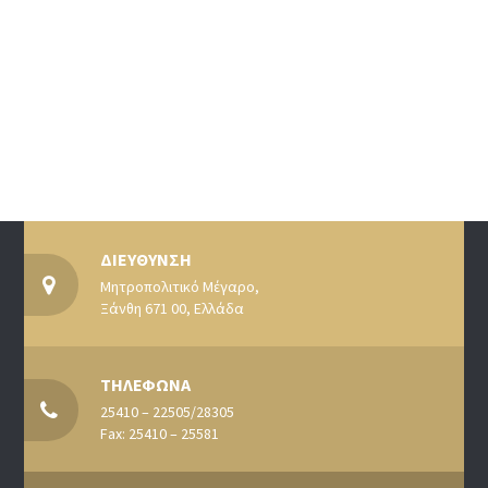
ΔΙΕΥΘΥΝΣΗ
Μητροπολιτικό Μέγαρο,
Ξάνθη 671 00, Ελλάδα
ΤΗΛΕΦΩΝΑ
25410 – 22505/28305
Fax: 25410 – 25581