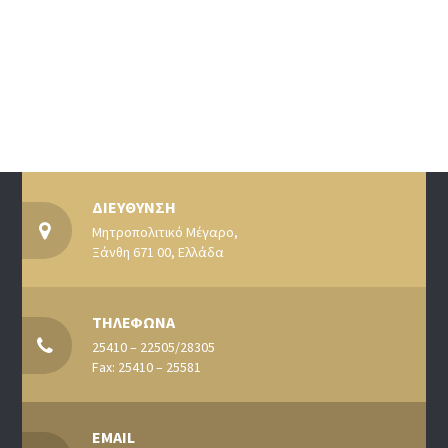
ΔΙΕΥΘΥΝΣΗ
Μητροπολιτικό Μέγαρο,
Ξάνθη 671 00, Ελλάδα
ΤΗΛΕΦΩΝΑ
25410 – 22505/28305
Fax: 25410 – 25581
EMAIL