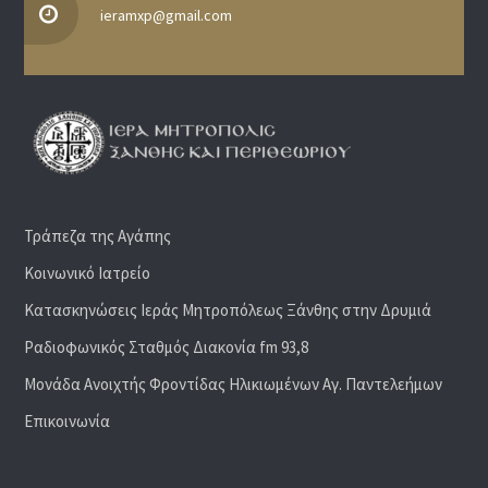
ieramxp@gmail.com
Τράπεζα της Αγάπης
Κοινωνικό Ιατρείο
Κατασκηνώσεις Ιεράς Μητροπόλεως Ξάνθης στην Δρυμιά
Ραδιoφωνικός Σταθμός Διακονία fm 93,8
Μονάδα Ανοιχτής Φροντίδας Ηλικιωμένων Αγ. Παντελεήμων
Επικοινωνία