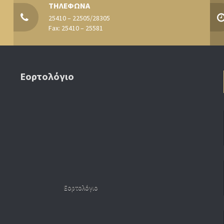
ΤΗΛΕΦΩΝΑ
25410 – 22505/28305
Fax: 25410 – 25581
Εορτολόγιο
Εορτολόγιο