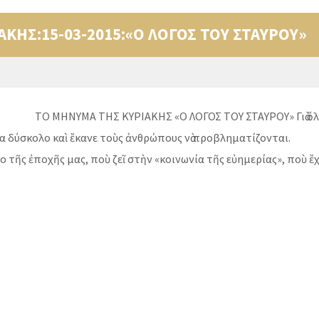
ΚΗΣ:15-03-2015:«Ο ΛΟΓΟΣ ΤΟΥ ΣΤΑΥΡΟΥ»
Ο ΜΗΝΥΜΑ ΤΗΣ ΚΥΡΙΑΚΗΣ «Ο ΛΟΓΟΣ ΤΟΥ ΣΤΑΥΡΟΥ» Γιὰ ὅλ
α δύσκολο καὶ ἔκανε τοὺς ἀνθρώπους νὰ προβληματίζονται.
 τῆς ἐποχῆς μας, ποὺ ζεῖ στὴν «κοινωνία τῆς εὐημερίας», ποὺ ἔχ