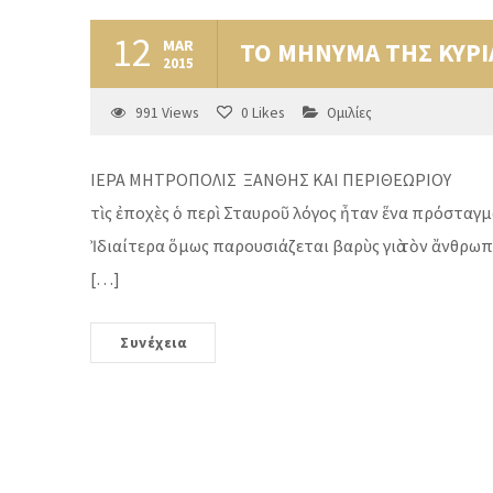
12
MAR
ΤΟ ΜΗΝΥΜΑ ΤΗΣ ΚΥΡΙΑ
2015
991
Views
0
Likes
Ομιλίες
ΙΕΡΑ ΜΗΤΡΟΠΟΛΙΣ ΞΑΝΘΗΣ ΚΑΙ ΠΕΡΙΘΕΩΡΙΟΥ Τ
τὶς ἐποχὲς ὁ περὶ Σταυροῦ λόγος ἦταν ἕνα πρόσταγμ
Ἰδιαίτερα ὅμως παρουσιάζεται βαρὺς γιὰ τὸν ἄνθρωπο
[…]
Συνέχεια