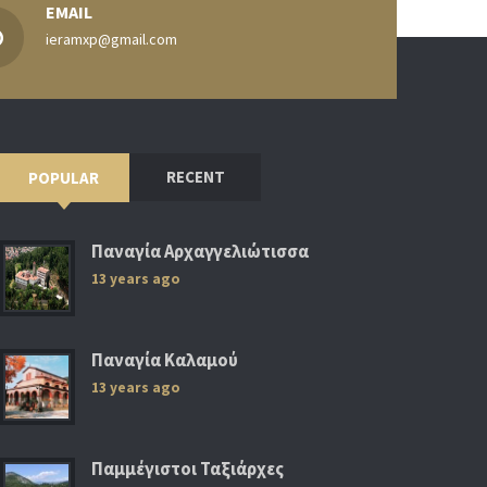
EMAIL
ieramxp@gmail.com
RECENT
POPULAR
Παναγία Αρχαγγελιώτισσα
13 years ago
Παναγία Καλαμού
13 years ago
Παμμέγιστοι Ταξιάρχες