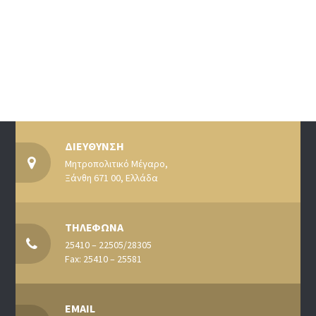
ΔΙΕΥΘΥΝΣΗ
Μητροπολιτικό Μέγαρο,
Ξάνθη 671 00, Ελλάδα
ΤΗΛΕΦΩΝΑ
25410 – 22505/28305
Fax: 25410 – 25581
EMAIL