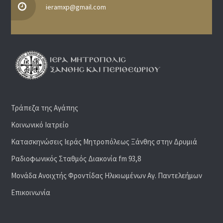
ieramxp@gmail.com
Τράπεζα της Αγάπης
Κοινωνικό Ιατρείο
Κατασκηνώσεις Ιεράς Μητροπόλεως Ξάνθης στην Δρυμιά
Ραδιoφωνικός Σταθμός Διακονία fm 93,8
Μονάδα Ανοιχτής Φροντίδας Ηλικιωμένων Αγ. Παντελεήμων
Επικοινωνία