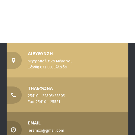
ΔΙΕΥΘΥΝΣΗ
Μητροπολιτικό Μέγαρο,
Ξάνθη 671 00, Ελλάδα
ΤΗΛΕΦΩΝΑ
25410 – 22505/28305
Fax: 25410 – 25581
EMAIL
ieramxp@gmail.com