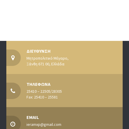
ΔΙΕΥΘΥΝΣΗ
Μητροπολιτικό Μέγαρο,
Ξάνθη 671 00, Ελλάδα
ΤΗΛΕΦΩΝΑ
25410 – 22505/28305
Fax: 25410 – 25581
EMAIL
ieramxp@gmail.com