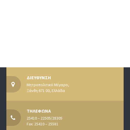
ΔΙΕΥΘΥΝΣΗ
Μητροπολιτικό Μέγαρο,
Ξάνθη 671 00, Ελλάδα
ΤΗΛΕΦΩΝΑ
25410 – 22505/28305
Fax: 25410 – 25581