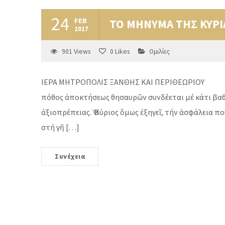
24
FEB
ΤΟ ΜΗΝΥΜΑ ΤΗΣ ΚΥΡΙ
2017
901
Views
0
Likes
Ομιλίες
ΙΕΡΑ ΜΗΤΡΟΠΟΛΙΣ ΞΑΝΘΗΣ ΚΑΙ ΠΕΡΙΘΕΩΡΙΟ
πόθος ἀποκτήσεως θησαυρῶν συνδέεται μέ κάτι βαθύ
ἀξιοπρέπειας. Ὁ Κύριος ὅμως ἐξηγεῖ, τήν ἀσφάλεια 
στή γῆ […]
Συνέχεια