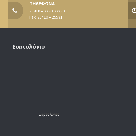
ΤΗΛΕΦΩΝΑ
25410 – 22505/28305
Fax: 25410 – 25581
Εορτολόγιο
Εορτολόγιο