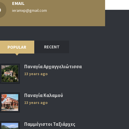
EMAIL
ieramxp@gmail.com
RECENT
POPULAR
Παναγία Αρχαγγελιώτισσα
13 years ago
Παναγία Καλαμού
13 years ago
Παμμέγιστοι Ταξιάρχες