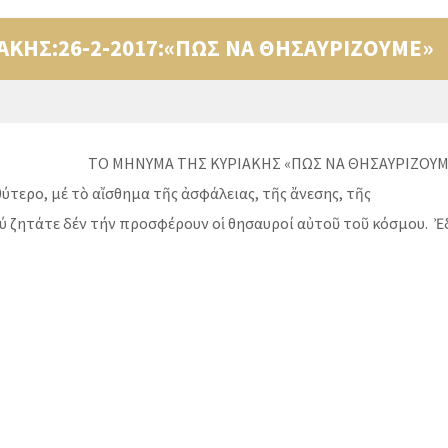
ΑΚΗΣ:26-2-2017:«ΠΩΣ ΝΑ ΘΗΣΑΥΡΙΖΟΥΜΕ»
Υ ΤΟ ΜΗΝΥΜΑ ΤΗΣ ΚΥΡΙΑΚΗΣ «ΠΩΣ ΝΑ ΘΗΣΑΥΡΙΖΟΥΜΕ
τερο, μέ τὸ αἴσθημα τῆς ἀσφάλειας, τῆς ἄνεσης, τῆς
πού ζητάτε δέν τήν προσφέρουν οἱ θησαυροί αὐτοῦ τοῦ κόσμου. 