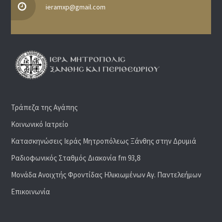
ieramxp@gmail.com
Τράπεζα της Αγάπης
Κοινωνικό Ιατρείο
Κατασκηνώσεις Ιεράς Μητροπόλεως Ξάνθης στην Δρυμιά
Ραδιoφωνικός Σταθμός Διακονία fm 93,8
Μονάδα Ανοιχτής Φροντίδας Ηλικιωμένων Αγ. Παντελεήμων
Επικοινωνία