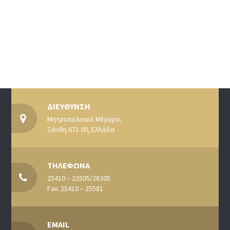
ΔΙΕΥΘΥΝΣΗ
Μητροπολιτικό Μέγαρο,
Ξάνθη 671 00, Ελλάδα
ΤΗΛΕΦΩΝΑ
25410 – 22505/28305
Fax: 25410 – 25581
EMAIL