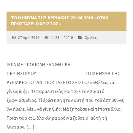
ΤΟ ΜΗΝΥΜΑ ΤΗΣ ΚΥΡΙΑΚΗΣ:29-04-2018:«ΟΤΑΝ
ΠΡΟΣΤΑΖΕΙ Ο ΧΡΙΣΤΟΣ»
27 April 2018
1123
0
Ομιλίες
ΙΕΡΑ ΜΗΤΡΟΠΟΛΗ ΞΑΝΘΗΣ ΚΑΙ
ΠΕΡΙΘΕΩΡΙΟΥ ΤΟ ΜΗΝΥΜΑ ΤΗΣ
ΚΥΡΙΑΚΗΣ «ΟΤΑΝ ΠΡΟΣΤΑΖΕΙ Ο ΧΡΙΣΤΟΣ» «Θέλεις νά
γίνεις ὑγιής»; Ὁ παραλυτικὸς κοίταξε τὸν Χριστό
ξαφνιασμένος. Τί ἐρώτηση ἦταν αὐτή ποὺ τοῦ ἀπηύθυνε;
Ἂν ἤθελε, λέει, νὰ γίνη ὑγιής; Μὰ ζητοῦσε καὶ τίποτε ἄλλο;
Τριάντα ὀκτὼ ὁλόκληρα χρόνια ζοῦσε μ’ αὐτὴ τὴ
λαχτάρα. […]