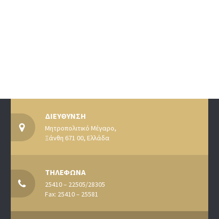
ΔΙΕΥΘΥΝΣΗ
Μητροπολιτικό Μέγαρο,
Ξάνθη 671 00, Ελλάδα
ΤΗΛΕΦΩΝΑ
25410 – 22505/28305
Fax: 25410 – 25581