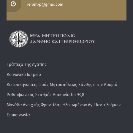
ieramxp@gmail.com
Τράπεζα της Αγάπης
Κοινωνικό Ιατρείο
Κατασκηνώσεις Ιεράς Μητροπόλεως Ξάνθης στην Δρυμιά
Ραδιoφωνικός Σταθμός Διακονία fm 93,8
Μονάδα Ανοιχτής Φροντίδας Ηλικιωμένων Αγ. Παντελεήμων
Επικοινωνία