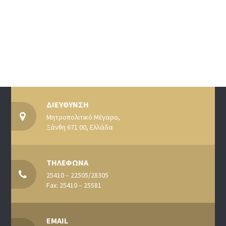
ΔΙΕΥΘΥΝΣΗ
Μητροπολιτικό Μέγαρο,
Ξάνθη 671 00, Ελλάδα
ΤΗΛΕΦΩΝΑ
25410 – 22505/28305
Fax: 25410 – 25581
EMAIL