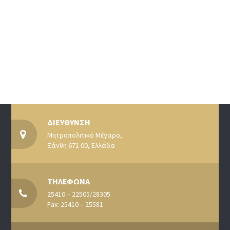
ΔΙΕΥΘΥΝΣΗ
Μητροπολιτικό Μέγαρο,
Ξάνθη 671 00, Ελλάδα
ΤΗΛΕΦΩΝΑ
25410 – 22505/28305
Fax: 25410 – 25581