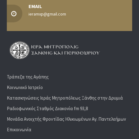
EMAIL
ieramxp@gmail.com
Τράπεζα της Αγάπης
Κοινωνικό Ιατρείο
Κατασκηνώσεις Ιεράς Μητροπόλεως Ξάνθης στην Δρυμιά
Ραδιoφωνικός Σταθμός Διακονία fm 93,8
Μονάδα Ανοιχτής Φροντίδας Ηλικιωμένων Αγ. Παντελεήμων
Επικοινωνία