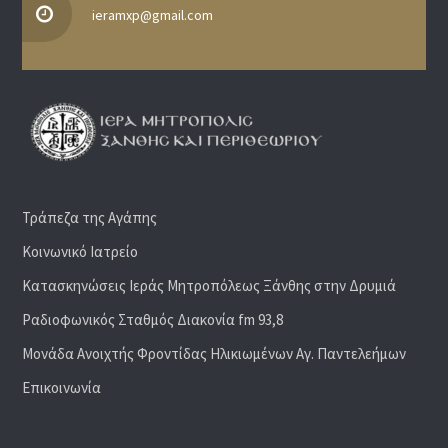
ieramxp@gmail.com
Τράπεζα της Αγάπης
Κοινωνικό Ιατρείο
Κατασκηνώσεις Ιεράς Μητροπόλεως Ξάνθης στην Δρυμιά
Ραδιoφωνικός Σταθμός Διακονία fm 93,8
Μονάδα Ανοιχτής Φροντίδας Ηλικιωμένων Αγ. Παντελεήμων
Επικοινωνία