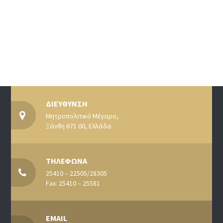
ΔΙΕΥΘΥΝΣΗ
Μητροπολιτικό Μέγαρο,
Ξάνθη 671 00, Ελλάδα
ΤΗΛΕΦΩΝΑ
25410 – 22505/28305
Fax: 25410 – 25581
EMAIL