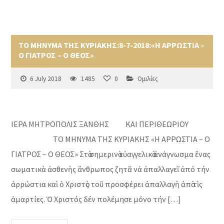
ΤΟ ΜΗΝΥΜΑ ΤΗΣ ΚΥΡΙΑΚΗΣ:8-7-2018:«Η ΑΡΡΩΣΤΙΑ –
Ο ΓΙΑΤΡΟΣ – Ο ΘΕΟΣ»
6 July 2018
1485
0
Ομιλίες
ΙΕΡΑ ΜΗΤΡΟΠΟΛΙΣ ΞΑΝΘΗΣ ΚΑΙ ΠΕΡΙΘΕΩΡΙΟΥ
ΤΟ ΜΗΝΥΜΑ ΤΗΣ ΚΥΡΙΑΚΗΣ «Η ΑΡΡΩΣΤΙΑ – Ο
ΓΙΑΤΡΟΣ – Ο ΘΕΟΣ» Στὸ σημερινὸ εὐαγγελικὸ ἀνάγνωσμα ἕνας
σωματικὰ ἀσθενὴς ἄνθρωπος ζητᾶ νά ἀπαλλαγεῖ ἀπό τήν
ἀρρώστια καὶ ὁ Χριστὸς τοῦ προσφέρει ἀπαλλαγὴ ἀπὸ τὶς
ἁμαρτίες. Ὁ Χριστός δέν πολέμησε μόνο τήν […]