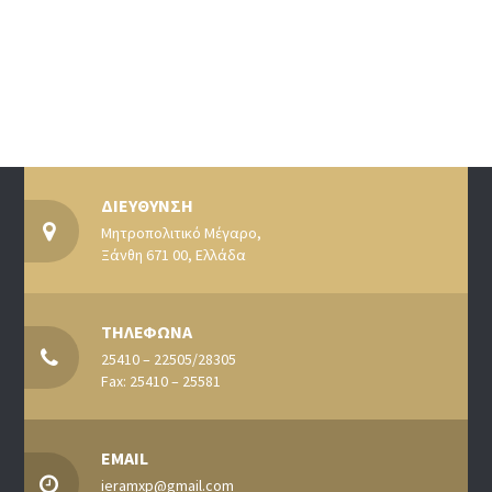
ΔΙΕΥΘΥΝΣΗ
Μητροπολιτικό Μέγαρο,
Ξάνθη 671 00, Ελλάδα
ΤΗΛΕΦΩΝΑ
25410 – 22505/28305
Fax: 25410 – 25581
EMAIL
ieramxp@gmail.com