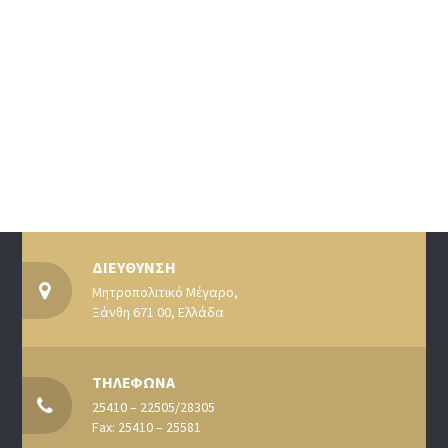
ΔΙΕΥΘΥΝΣΗ
Μητροπολιτικό Μέγαρο,
Ξάνθη 671 00, Ελλάδα
ΤΗΛΕΦΩΝΑ
25410 – 22505/28305
Fax: 25410 – 25581