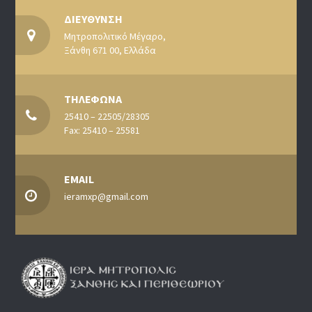
ΔΙΕΥΘΥΝΣΗ
Μητροπολιτικό Μέγαρο,
Ξάνθη 671 00, Ελλάδα
ΤΗΛΕΦΩΝΑ
25410 – 22505/28305
Fax: 25410 – 25581
EMAIL
ieramxp@gmail.com