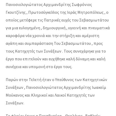
Πανοσιολογιώτατος Αρχιμανδρίτης Σωφρόνιος
Γκουτζίνης , Πρωτοσύγκελλος της Ιεράς Μητροπόλεως , ο
οποίος μετέφερε τις Πατρικές ευχές του Σεβασμιωτάτου
για μια ευλογημένη , δημιουργική , υγιεινή και πνευματικά
καροφόρα νέα χρονιά και την στήριξη και αμέριστη
αγάπη και συμπαράσταση Του Σεβασμιωτάτου , προς
τους Κατηχητές των Συνάξεων . Τους συνεχάρηκε για το
έργο που επιτελούν και ευχήθηκε καλή δύναμη και καλή
συνέχεια και υπομονή στο έργο τους.
Παρών στην Τελετή ήταν ο Υπεύθυνος των Κατηχητικών
Συνάξεων , Πανοσιολογιώτατος Αρχιμανδρίτης Ιωακείμ
Μούκανος και Κληρικοί και Λαικοί Κατηχητές των
Συνάξεων.
Το φλούρι έτυχε η Πρεσβυτέρα – Θεολόγος , Βηθλεέμ