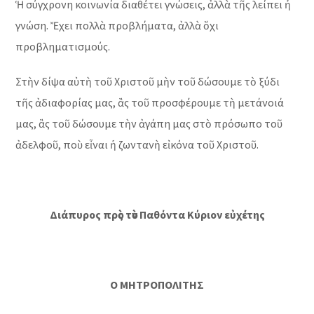
Ἡ σύγχρονη κοινωνία διαθέτει γνώσεις, ἀλλὰ τῆς λείπει ἡ
γνώση. Ἔχει πολλὰ προβλήματα, ἀλλὰ ὄχι
προβληματισμούς.
Στὴν δίψα αὐτὴ τοῦ Χριστοῦ μὴν τοῦ δώσουμε τὸ ξύδι
τῆς ἀδιαφορίας μας, ἂς τοῦ προσφέρουμε τὴ μετάνοιά
μας, ἂς τοῦ δώσουμε τὴν ἀγάπη μας στὸ πρόσωπο τοῦ
ἀδελφοῦ, ποὺ εἶναι ἡ ζωντανὴ εἰκόνα τοῦ Χριστοῦ.
Διάπυρος πρὸς τὸν Παθόντα Κύριον εὐχέτης
Ο ΜΗΤΡΟΠΟΛΙΤΗΣ