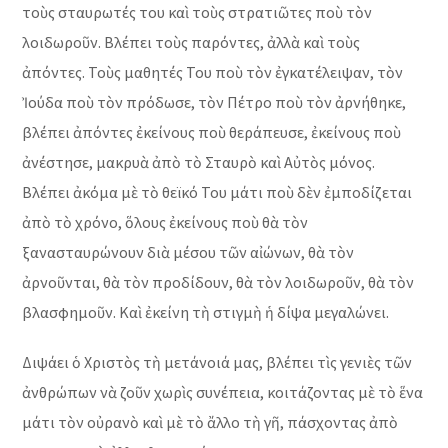
τοὺς σταυρωτές του καὶ τοὺς στρατιῶτες ποὺ τὸν
λοιδωροῦν. Βλέπει τοὺς παρόντες, ἀλλὰ καὶ τοὺς
ἀπόντες. Τοὺς μαθητές Του ποὺ τὸν ἐγκατέλειψαν, τὸν
Ἰούδα ποὺ τὸν πρόδωσε, τὸν Πέτρο ποὺ τὸν ἀρνήθηκε,
βλέπει ἀπόντες ἐκείνους ποὺ θεράπευσε, ἐκείνους ποὺ
ἀνέστησε, μακρυὰ ἀπὸ τὸ Σταυρὸ καὶ Αὐτὸς μόνος.
Βλέπει ἀκόμα μὲ τὸ θεϊκό Του μάτι ποὺ δὲν ἐμποδίζεται
ἀπὸ τὸ χρόνο, ὅλους ἐκείνους ποὺ θὰ τὸν
ξανασταυρώνουν διὰ μέσου τῶν αἰώνων, θὰ τὸν
ἀρνοῦνται, θὰ τὸν προδίδουν, θὰ τὸν λοιδωροῦν, θὰ τὸν
βλασφημοῦν. Καὶ ἐκείνη τὴ στιγμὴ ἡ δίψα μεγαλώνει.
Διψάει ὁ Χριστὸς τὴ μετάνοιά μας, βλέπει τὶς γενιὲς τῶν
ἀνθρώπων νὰ ζοῦν χωρὶς συνέπεια, κοιτάζοντας μὲ τὸ ἕνα
μάτι τὸν οὐρανὸ καὶ μὲ τὸ ἄλλο τὴ γῆ, πάσχοντας ἀπὸ