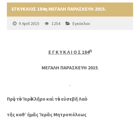
ΕΓΚΥΚΛΙΟΣ 184η ΜΕΓΑΛΗ ΠΑΡΑΣΚΕΥΗ 2015.
9 April 2015
1254
Εγκύκλιοι
η
Ε Γ Κ Υ Κ Λ Ι Ο Σ 184
ΜΕΓΑΛΗ ΠΑΡΑΣΚΕΥΗ 2015
Πρὸς τὸν Ἱερὸ Κλῆρο καὶ τὸν εὐσεβῆ Λαὸ
τῆς καθ’ ἡμᾶς Ἱερᾶς Μητροπόλεως