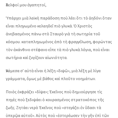
Ἀδελφοί μου ἀγαπητοί,
Ὑπάρχει μιὰ λαϊκὴ παράδοση ποὺ λέει ὅτι τὸ ἀηδόνι ὅταν
εἶναι πληγωμένο κελαηδεῖ πιὸ γλυκά. Ὁ Χριστὸς
ἀνεβασμένος πάνω στὸ Σταυρὸ γιὰ τὴ σωτηρία τοῦ
κόσμου. καταπληγωμένος ἀπὸ τὴ φραγγέλωση, φορώντας
τὸν ἀκάνθινο στέφανο εἶπε τὰ πιὸ γλυκὰ λόγια, ποὺ εἶναι
σωτήρια καὶ ζυγίζουν αἰωνιότητα.
Ἀνάμεσα σ’ αὐτὰ εἶναι ἡ λέξη «διψῶ», μιὰ λέξη μὲ λίγα
γράμματα, ὅμως μὲ βάθος καὶ πλοῦτο νοημάτων.
Ποιὸς ἐκφράζει «δίψα»; Ἐκεῖνος ποὺ δημιούργησε τὶς
πηγὲς ποὺ ξεδιψάει ὁ κουρασμένος στρατοκόπος τῆς
ζωῆς. Ζητάει νερὸ Ἐκεῖνος ποὺ «στεγάζει ἐν ὕδασι τὰ
ὑπερῷα αὐτοῦ». Αὐτὸς ποὺ «ἐστερέωσεν τὴν γῆν ἐπὶ τῶν