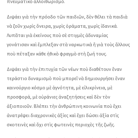
πνευματικὸ ἀλλοιθωρισμό.
Διψάει γιὰ τὴν πρόοδο τῶν παιδιῶν, δὲν θέλει τὰ παιδιὰ
νὰ ζοῦν χωρὶς ὄνειρα, χωρὶς ὁράματα, χωρὶς ἰδανικά.
Λυπᾶται γιὰ ἐκείνους ποὺ σὲ στιγμὲς ἀδυναμίας
γονάτισαν καὶ ἔμπλεξαν στὰ ναρκωτικὰ ἢ γιὰ τοὺς ἄλλους
ποὺ πέταξαν κάθε ἠθικὸ φραγμὸ στὴ ζωή τους.
Διψάει γιὰ τὴν ἐπιτυχία τῶν νέων ποὺ διαθέτουν ἕναν
τεράστιο δυναμισμὸ ποὺ μπορεῖ νὰ δημιουργήσει ἕναν
καινούργιο κόσμο μὲ ἁγνότητα, μὲ εἰλικρίνεια, μὲ
προσφορά, μὲ οὐράνιες ἀναζητήσεις καὶ δὲν τὸν
ἀξιοποιοῦν. Βλέπει τὴν ἀνθρώπινη κοινωνία ποὺ ἔχει
ἀνατρέψει διαχρονικὲς ἀξίες καὶ ἔχει δώσει ἀξία στὶς
σκοτεινὲς καὶ ὄχι στὶς φωτεινὲς περιοχὲς τῆς ζωῆς.