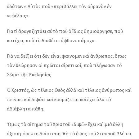
ὑδάτων». Αὐτὸς ποὺ «περιβάλλει τὸν οὐρανὸν ἐν
νεφέλαις».
Γιατὶ ἄραγε ζητάει αὐτὸ ποὺ ὁ ἴδιος δημιούργησε, ποὺ
κατέχει, ποὺ τὸ διαθέτει ἀφθονοπάροχα.
Γιὰ νὰ δείξει ὅτι δὲν εἶναι φαινομενικὰ ἄνθρωπος, ὅπως
τὸν θεώρησαν οἱ πρῶτοι αἱρετικοί, ποὺ πλήγωσαν τὸ
Σῶμα τῆς Ἐκκλησίας.
Ὁ Χριστός, ὡς τέλειος Θεὸς ἀλλὰ καὶ τέλειος ἄνθρωπος καὶ
πεινάει καὶ διψάει καὶ κουράζεται καὶ ἔχει ὅλα τὰ
ἀδιάβλητα πάθη.
Ὅμως τὸ αἴτημα τοῦ Χριστοῦ «διψῶ» ἔχει καὶ μιὰ ἄλλη
ἀξιοπρόσεκτη διάσταση. Ἀπὸ τὸ ὕψος τοῦ Σταυροῦ βλέπει