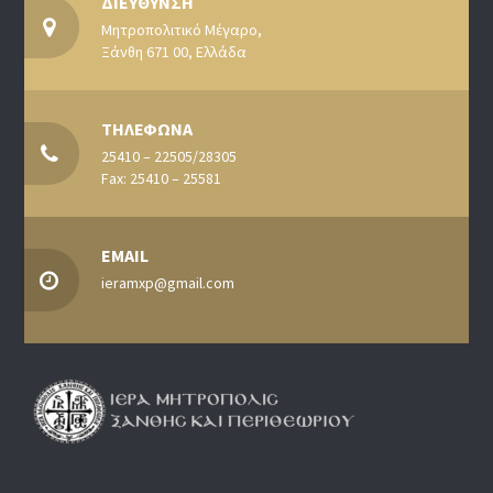
ΔΙΕΥΘΥΝΣΗ
Μητροπολιτικό Μέγαρο,
Ξάνθη 671 00, Ελλάδα
ΤΗΛΕΦΩΝΑ
25410 – 22505/28305
Fax: 25410 – 25581
EMAIL
ieramxp@gmail.com