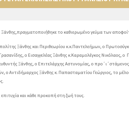
ίο Ξάνθης,πραγματοποιήθηκε το καθιερωμένο γεύμα των αποφοί
ολίτης Ξάνθης και Περιθεωρίου κ.κ.Παντελεήμων, ο Πρωτοσύγκ
 Τρασανίδης, ο Εισαγγελέας Ξάνθης κ.Καραμολέγκος Νικόλαος, ο
ευθυντής Ξάνθης, ο Επιτελάρχης Αστυνομίας, ο προ΄ι΄στάμενο
, ο Αντιδήμαρχος Ξάνθης κ. Παπασταματίου Γεώργιος, το μέλος
ς.
επιτυχία και κάθε προκοπή στη ζωή τους.