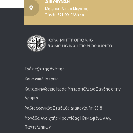
ΔΙΕΥΘΥΝΣΗ
Μητροπολιτικό Μέγαρο,
Ξάνθη 671 00, Ελλάδα
Τράπεζα της Αγάπης
Κοινωνικό Ιατρείο
Κατασκηνώσεις Ιεράς Μητροπόλεως Ξάνθης στην
Δρυμιά
Ραδιoφωνικός Σταθμός Διακονία fm 93,8
Μονάδα Ανοιχτής Φροντίδας Ηλικιωμένων Αγ.
Παντελεήμων