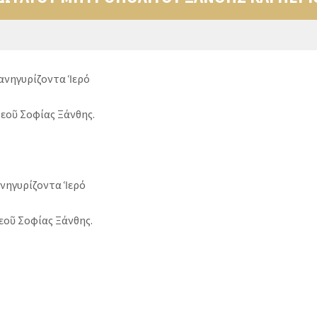
πανηγυρίζοντα Ἱερό
εοῦ Σοφίας Ξάνθης.
ηγυρίζοντα Ἱερό
εοῦ Σοφίας Ξάνθης.