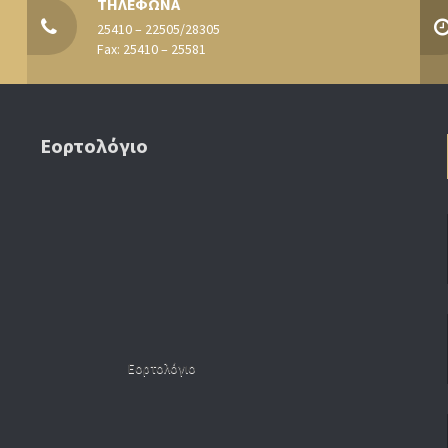
ΤΗΛΕΦΩΝΑ
25410 – 22505/28305
Fax: 25410 – 25581
Εορτολόγιο
Εορτολόγιο