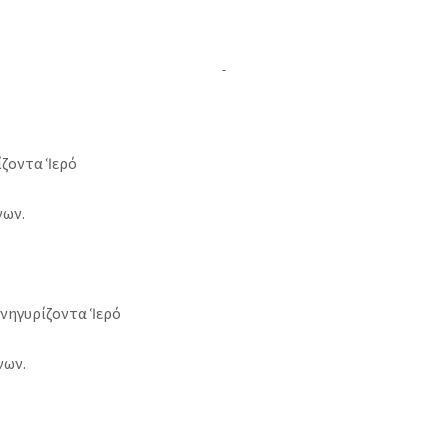
ίζοντα Ἱερό
νων.
ηγυρίζοντα Ἱερό
νων.