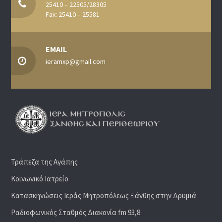
25410 – 22505/28305
Fax: 25410 – 25581
EMAIL
ieramxp@gmail.com
Τράπεζα της Αγάπης
Κοινωνικό Ιατρείο
Κατασκηνώσεις Ιεράς Μητροπόλεως Ξάνθης στην Δρυμιά
Ραδιoφωνικός Σταθμός Διακονία fm 93,8