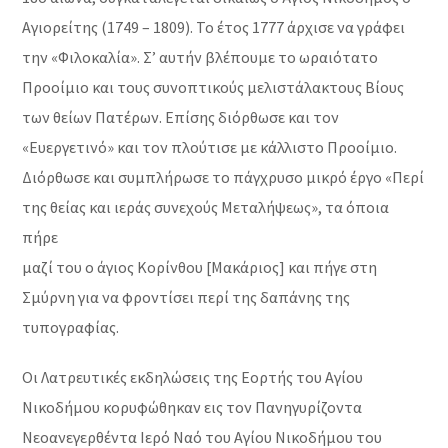
Αγιορείτης (1749 – 1809). Το έτος 1777 άρχισε να γράφει
την «Φιλοκαλία». Σ’ αυτήν βλέπουμε το ωραιότατο
Προοίμιο και τους συνοπτικούς μελιστάλακτους Βίους
των θείων Πατέρων. Επίσης διόρθωσε και τον
«Ευεργετινό» και τον πλούτισε με κάλλιστο Προοίμιο.
Διόρθωσε και συμπλήρωσε το πάγχρυσο μικρό έργο «Περί
της θείας και ιεράς συνεχούς Μεταλήψεως», τα όποια
πήρε
μαζί του ο άγιος Κορίνθου [Μακάριος] και πήγε στη
Σμύρνη για να φροντίσει περί της δαπάνης της
τυπογραφίας.
Οι Λατρευτικές εκδηλώσεις της Εορτής του Αγίου
Νικοδήμου κορυφώθηκαν εις τον Πανηγυρίζοντα
Νεοανεγερθέντα Ιερό Ναό του Αγίου Νικοδήμου του