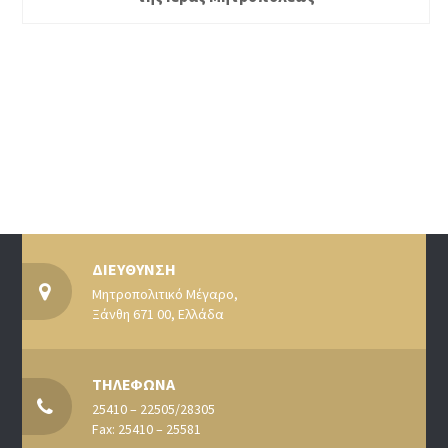
ΔΙΕΥΘΥΝΣΗ
Μητροπολιτικό Μέγαρο,
Ξάνθη 671 00, Ελλάδα
ΤΗΛΕΦΩΝΑ
25410 – 22505/28305
Fax: 25410 – 25581