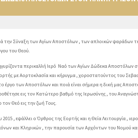
Τιμά την Σύναξη των Αγίων Αποστόλων , των απλοικών ψαράδων τ
όγου του Θεού.
ηγυρίζοντα περικαλλή Ιερό Ναό των Αγίων Δώδεκα Αποστόλων σ
της εορτής με Αορτοκλασία και κήρυγμα , χοροστατούντος του 
 το έργο των Αποστόλων και ποιά είναι σήμερα η δική μας Αποσ
οθέτησε εις τον Κατώτερο βαθμό της Ιερωσύνης , του Αναγνώστο
 τον Θεό εις την ζωή Τους.
υ 2015 , εψάλλει ο Όρθρος της Εορτής και η Θεία Λειτουργία ,
κόνων και Κληρικών , την παρουσία των Αρχόντων του Νομού κα