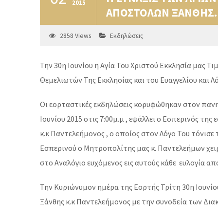
2015
ΑΠΟΣΤΟΛΩΝ ΞΑΝΘΗΣ.
2858
Views
Εκδηλώσεις
Την 30η Ιουνίου η Αγία Του Χριστού Εκκλησία μας 
Θεμελιωτών Της Εκκλησίας και του Ευαγγελίου και Λ
Οι εορταστικές εκδηλώσεις κορυφώθηκαν στον παν
Ιουνίου 2015 στις 7:00μ.μ , εψάλλει ο Εσπερινός 
κ.κ Παντελεήμονος , ο οποίος στον Λόγο Του τόνισε
Εσπερινού ο Μητροπολίτης μας κ. Παντελεήμων χειρ
στο Αναλόγιο ευχόμενος εις αυτούς κάθε ευλογία απο
Την Κυριώνυμον ημέρα της Εορτής Τρίτη 30η Ιουνίο
Ξάνθης κ.κ Παντελεήμονος με την συνοδεία των Δια