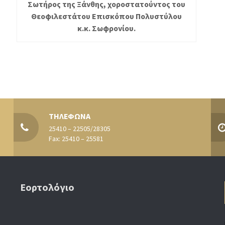
Σωτήρος της Ξάνθης, χοροστατούντος του
Θεοφιλεστάτου Επισκόπου Πολυστύλου
κ.κ. Σωφρονίου.
ΤΗΛΕΦΩΝΑ
25410 – 22505/28305
Fax: 25410 – 25581
Εορτολόγιο