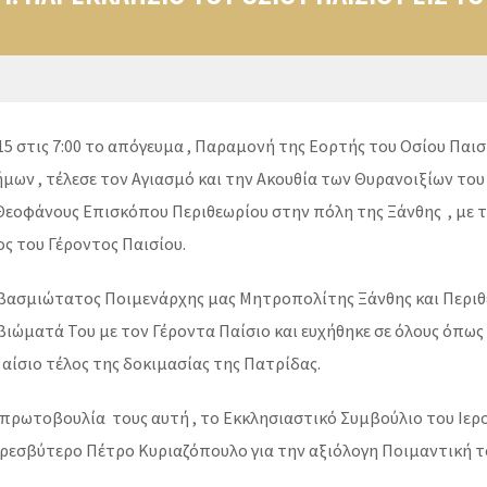
.
015 στις 7:00 το απόγευμα , Παραμονή της Εορτής του Οσίου Παι
ων , τέλεσε τον Αγιασμό και την Ακουθία των Θυρανοιξίων του 
υ Θεοφάνους Επισκόπου Περιθεωρίου στην πόλη της Ξάνθης , με 
ος του Γέροντος Παισίου.
εβασμιώτατος Ποιμενάρχης μας Μητροπολίτης Ξάνθης και Περιθ
 βιώματά Του με τον Γέροντα Παίσιο και ευχήθηκε σε όλους όπως
ι αίσιο τέλος της δοκιμασίας της Πατρίδας.
 πρωτοβουλία τους αυτή , το Εκκλησιαστικό Συμβούλιο του Ιερο
εσβύτερο Πέτρο Κυριαζόπουλο για την αξιόλογη Ποιμαντική τ