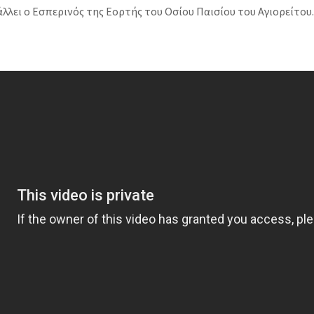
λει ο Εσπερινός της Εορτής του Οσίου Παισίου του Αγιορείτου.