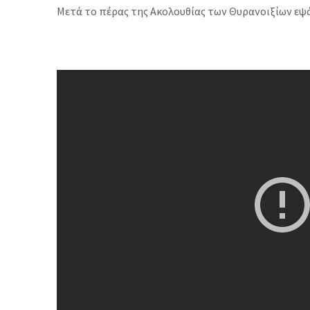
Μετά το πέρας της Ακολουθίας των Θυρανοιξίων εψάλ