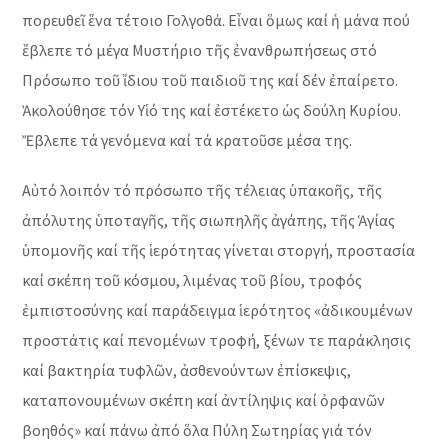
πορευθεῖ ἕνα τέτοιο Γολγοθά. Εἶναι ὅμως καί ἡ μάνα πού
ἔβλεπε τό μέγα Μυστήριο τῆς ἐνανθρωπήσεως στό
Πρόσωπο τοῦ ἴδιου τοῦ παιδιοῦ της καί δέν ἐπαίρετο.
Ἀκολούθησε τόν Υἱό της καί ἐστέκετο ὡς δούλη Κυρίου.
Ἔβλεπε τά γενόμενα καί τά κρατοῦσε μέσα της.
Αὐτό λοιπόν τό πρόσωπο τῆς τέλειας ὑπακοῆς, τῆς
ἀπόλυτης ὑποταγῆς, τῆς σιωπηλῆς ἀγάπης, τῆς Ἁγίας
ὑπομονῆς καί τῆς ἱερότητας γίνεται στοργή, προστασία
καί σκέπη τοῦ κόσμου, λιμένας τοῦ βίου, τροφός
ἐμπιστοσύνης καί παράδειγμα ἱερότητος «ἀδικουμένων
προστάτις καί πενομένων τροφή, ξένων τε παράκλησις
καί βακτηρία τυφλῶν, ἀσθενούντων ἐπίσκεψις,
καταπονουμένων σκέπη καί ἀντίληψις καί ὀρφανῶν
βοηθός» καί πάνω ἀπό ὅλα Πύλη Σωτηρίας γιά τόν