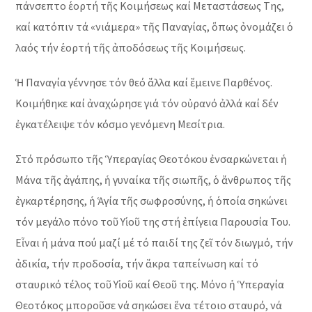
πάνσεπτο ἑορτή τῆς Κοιμήσεως καί Μεταστάσεως Tης,
καί κατόπιν τά «νιάμερα» τῆς Παναγίας, ὅπως ὀνομάζει ὁ
λαός τήν ἑορτή τῆς ἀποδόσεως τῆς Κοιμήσεως.
Ἡ Παναγία γέννησε τόν θεό ἄλλα καί ἔμεινε Παρθένος.
Κοιμήθηκε καί ἀναχώρησε γιά τόν οὐρανό ἀλλά καί δέν
ἐγκατέλειψε τόν κόσμο γενόμενη Μεσίτρια.
Στό πρόσωπο τῆς Ὑπεραγίας Θεοτόκου ἐνσαρκώνεται ἡ
Μάνα τῆς ἀγάπης, ἡ γυναίκα τῆς σιωπῆς, ὁ ἄνθρωπος τῆς
ἐγκαρτέρησης, ἡ Ἁγία τῆς σωφροσύνης, ἡ ὁποία σηκώνει
τόν μεγάλο πόνο τοῦ Υἱοῦ της στή ἐπίγεια Παρουσία Του.
Εἶναι ἡ μάνα πού μαζί μέ τό παιδί της ζεῖ τόν διωγμό, τήν
ἀδικία, τήν προδοσία, τήν ἄκρα ταπείνωση καί τό
σταυρικό τέλος τοῦ Υἱοῦ καί Θεοῦ της. Μόνο ἡ Ὑπεραγία
Θεοτόκος μποροῦσε νά σηκώσει ἕνα τέτοιο σταυρό, νά