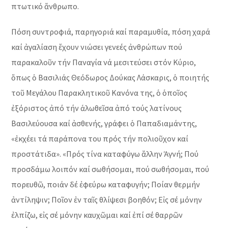
πτωτικό ἄνθρωπο.
Πόση συντροφιά, παρηγοριά καί παραμυθία, πόση χαρά
καί ἀγαλίαση ἔχουν νιώσει γενεές ἀνθρώπων πού
παρακαλοῦν τήν Παναγία νά μεσιτεύσει στόν Κύριο,
ὅπως ὁ Βασιλιάς Θεόδωρος Δούκας Λάσκαρις, ὁ ποιητής
τοῦ Μεγάλου Παρακλητικοῦ Κανόνα της, ὁ ὁποῖος
ἐξόριστος ἀπό τήν ἁλωθεῖσα ἀπό τούς λατίνους
Βασιλεύουσα καί ἀσθενής, γράφει ὁ Παπαδιαμάντης,
«ἐκχέει τά παράπονα του πρός τήν πολιοῦχον καί
προστάτιδα». «Πρός τίνα καταφύγω ἄλλην Ἁγνή; Πού
προσδάμω λοιπόν καί σωθήσομαι, πού σωθήσομαι, πού
πορευθῶ, ποιάν δέ ἐφεύρω καταφυγήν; Ποίαν θερμήν
ἀντίληψιν; Ποῖον ἐν ταῖς θλίψεσι βοηθόν; Εἰς σέ μόνην
ἐλπίζω, εἰς σέ μόνην καυχῶμαι καί ἐπί σέ θαρρῶν