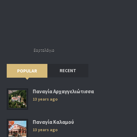
Εορτολόγιο
RECENT
POPULAR
Παναγία Αρχαγγελιώτισσα
13 years ago
Παναγία Καλαμού
13 years ago