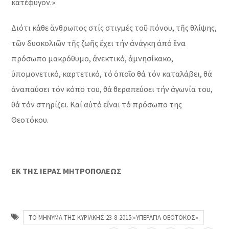
κατέφυγον.»
Διότι κάθε ἄνθρωπος στίς στιγμές τοῦ πόνου, τῆς θλίψης,
τῶν δυσκολιῶν τῆς ζωῆς ἔχει τήν ἀνάγκη ἀπό ἕνα
πρόσωπο μακρόθυμο, ἀνεκτικό, ἀμνησίκακο,
ὑπομονετικό, καρτετικό, τό ὁποῖο θά τόν καταλάβει, θά
ἀναπαύσει τόν κόπο του, θά θεραπεύσει τήν ἀγωνία του,
θά τόν στηρίζει. Καί αὐτό εἶναι τό πρόσωπο της
Θεοτόκου.
ΕΚ ΤΗΣ ΙΕΡΑΣ ΜΗΤΡΟΠΟΛΕΩΣ
ΤΟ ΜΗΝΥΜΑ ΤΗΣ ΚΥΡΙΑΚΗΣ:23-8-2015:«ΥΠΕΡΑΓΙΑ ΘΕΟΤΟΚΟΣ»