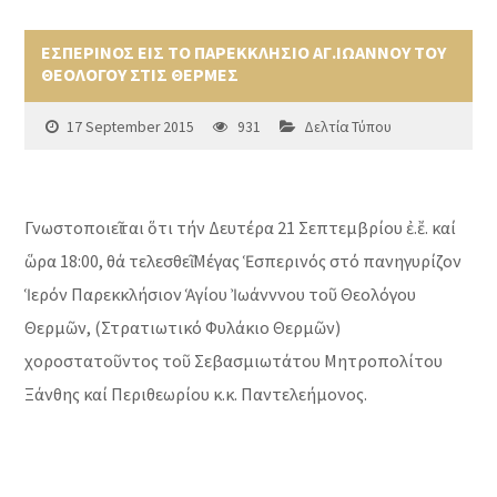
ΕΣΠΕΡΙΝΟΣ ΕΙΣ ΤΟ ΠΑΡΕΚΚΛΗΣΙΟ ΑΓ.ΙΩΑΝΝΟΥ ΤΟΥ
ΘΕΟΛΟΓΟΥ ΣΤΙΣ ΘΕΡΜΕΣ
17 September 2015
931
Δελτία Τύπου
Γνωστοποιεῖται ὅτι τήν Δευτέρα 21 Σεπτεμβρίου ἐ.ἔ. καί
ὥρα 18:00, θά τελεσθεῖ Μέγας Ἑσπερινός στό πανηγυρίζον
Ἱερόν Παρεκκλήσιον Ἁγίου Ἰωάνννου τοῦ Θεολόγου
Θερμῶν, (Στρατιωτικό Φυλάκιο Θερμῶν)
χοροστατοῦντος τοῦ Σεβασμιωτάτου Μητροπολίτου
Ξάνθης καί Περιθεωρίου κ.κ. Παντελεήμονος.