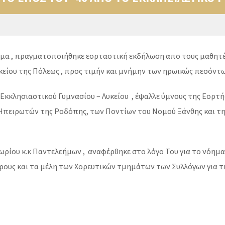
ευμα , πραγματοποιήθηκε εορταστική εκδήλωση απο τους μαθητέ
υκείου της Πόλεως , προς τιμήν και μνήμην των ηρωικώς πεσόντω
Εκκλησιαστικού Γυμνασίου – Λυκείου , έψαλλε ύμνους της Εορτή
Ηπειρωτών της Ροδόπης, των Ποντίων του Νομού Ξάνθης και τη
ίου κ.κ Παντελεήμων , αναφέρθηκε στο λόγο Του για το νόημα 
ρους και τα μέλη των Χορευτικών τμημάτων των Συλλόγων για 