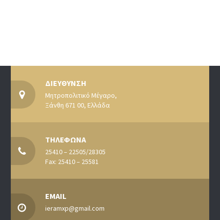
ΔΙΕΥΘΥΝΣΗ
Μητροπολιτικό Μέγαρο,
Ξάνθη 671 00, Ελλάδα
ΤΗΛΕΦΩΝΑ
25410 – 22505/28305
Fax: 25410 – 25581
EMAIL
ieramxp@gmail.com