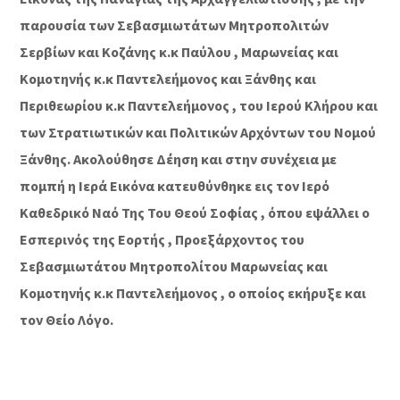
παρουσία των Σεβασμιωτάτων Μητροπολιτών
Σερβίων και Κοζάνης κ.κ Παύλου , Μαρωνείας και
Κομοτηνής κ.κ Παντελεήμονος και Ξάνθης και
Περιθεωρίου κ.κ Παντελεήμονος , του Ιερού Κλήρου και
των Στρατιωτικών και Πολιτικών Αρχόντων του Νομού
Ξάνθης. Ακολούθησε Δέηση και στην συνέχεια με
πομπή η Ιερά Εικόνα κατευθύνθηκε εις τον Ιερό
Καθεδρικό Ναό Της Του Θεού Σοφίας , όπου εψάλλει ο
Εσπερινός της Εορτής , Προεξάρχοντος του
Σεβασμιωτάτου Μητροπολίτου Μαρωνείας και
Κομοτηνής κ.κ Παντελεήμονος , ο οποίος εκήρυξε και
τον Θείο Λόγο.