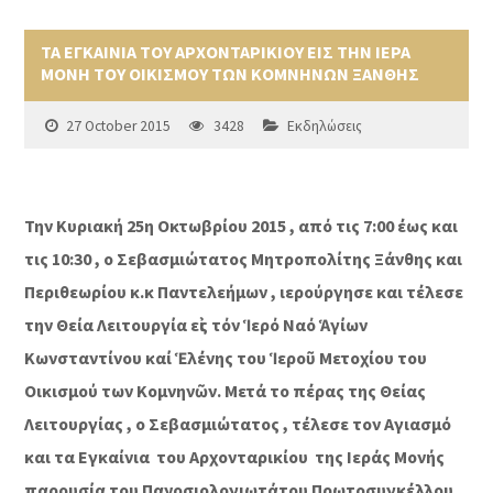
ΤΑ ΕΓΚΑΙΝΙΑ ΤΟΥ ΑΡΧΟΝΤΑΡΙΚΙΟΥ ΕΙΣ ΤΗΝ ΙΕΡΑ
ΜΟΝΗ ΤΟΥ ΟΙΚΙΣΜΟΥ ΤΩΝ ΚΟΜΝΗΝΩΝ ΞΑΝΘΗΣ
27 October 2015
3428
Εκδηλώσεις
Την Κυριακή 25η Οκτωβρίου 2015 , από τις 7:00 έως και
τις 10:30 , ο Σεβασμιώτατος Μητροπολίτης Ξάνθης και
Περιθεωρίου κ.κ Παντελεήμων , ιερούργησε και τέλεσε
την
Θεία Λειτουργία εἰς τόν Ἱερό Ναό Ἁγίων
Κωνσταντίνου καί Ἑλένης του Ἱεροῦ Μετοχίου του
Οικισμού των Κομνηνῶν. Μετά το πέρας της Θείας
Λειτουργίας , ο Σεβασμιώτατος , τέλεσε τον Αγιασμό
και τα Εγκαίνια του Αρχονταρικίου της Ιεράς Μονής
παρουσία του Πανοσιολογιωτάτου Πρωτοσυγκέλλου