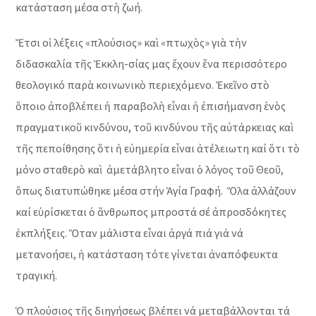
κατάσταση μέσα στὴ ζωή.
Ἔτσι οἱ λέξεις «πλούσιος» καὶ «πτωχὸς» γιὰ τὴν
διδασκαλία τῆς Ἐκκλη-σίας μας ἔχουν ἕνα περισσότερο
θεολογικό παρὰ κοινωνικὸ περιεχόμενο. Ἐκεῖνο στὸ
ὅποιο ἀποβλέπει ἡ παραβολὴ εἶναι ἡ ἐπισήμανση ἑνὸς
πραγματικοῦ κινδύνου, τοῦ κινδύνου τῆς αὐτάρκειας καὶ
τῆς πεποίθησης ὅτι ἡ εὐημερία εἶναι ἀτέλειωτη καί ὅτι τὸ
μόνο σταθερὸ καὶ ἀμετάβλητο εἶναι ὁ λόγος τοῦ Θεοῦ,
ὅπως διατυπώθηκε μέσα στήν Ἁγία Γραφή. Ὅλα ἀλλάζουν
καί εὑρίσκεται ὁ ἄνθρωπος μπροστά σέ ἀπροσδόκητες
ἐκπλήξεις. Ὅταν μάλιστα εἶναι ἀργά πιά γιά νά
μετανοήσει, ἡ κατάσταση τότε γίνεται ἀναπόφευκτα
τραγική.
Ὁ πλούσιος τῆς διηγήσεως βλέπει νά μεταβάλλονται τά