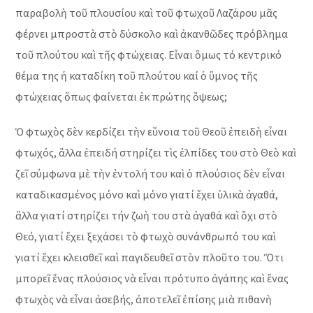
παραβολὴ τοῦ πλουσίου καὶ τοῦ φτωχοῦ Λαζάρου μᾶς
φέρνει μπροστὰ στὸ δύσκολο καὶ ἀκανθῶδες πρόβλημα
τοῦ πλούτου καὶ τῆς φτώχειας. Εἶναι ὅμως τό κεντρικό
θέμα της ἡ καταδίκη τοῦ πλούτου καί ὁ ὕμνος τῆς
φτώχειας ὅπως φαίνεται ἐκ πρώτης ὄψεως;
Ὁ φτωχὸς δὲν κερδίζει τὴν εὔνοια τοῦ Θεοῦ ἐπειδὴ εἶναι
φτωχός, ἄλλα ἐπειδή στηρίζει τὶς ἐλπίδες του στὸ Θεὸ καὶ
ζεῖ σύμφωνα μὲ τὴν ἐντολή του καὶ ὁ πλούσιος δὲν εἶναι
καταδικασμένος μόνο καὶ μόνο γιατί ἔχει ὑλικὰ ἀγαθά,
ἄλλα γιατί στηρίζει τήν ζωὴ του στὰ ἀγαθά καὶ ὄχι στὸ
Θεό, γιατί ἔχει ξεχάσει τὸ φτωχὸ συνάνθρωπό του καὶ
γιατί ἔχει κλεισθεῖ καὶ παγιδευθεῖ στὸν πλοῦτο του. Ὅτι
μπορεῖ ἕνας πλούσιος νὰ εἶναι πρότυπο ἀγάπης καὶ ἕνας
φτωχὸς νὰ εἶναι ἀσεβής, ἀποτελεῖ ἐπίσης μιὰ πιθανὴ