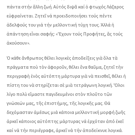
πάντα στήν ἄλλη ζωή. Αὐτός διψᾶ καί ὁ φτωχός Λάζαρος
εὐφραίνεται. Ζητεῖ νά προειδοποιήσει τούς πέντε
ἀδελφούς του γιά τήν μελλοντική τύχη τους. Ἀλλά ἡ
ἀπάντηση εἶναι σαφής: «Ἔχουν τούς Προφήτες, ἄς τούς
ἀκούσουν».
Ὁ κάθε ἄνθρωπος θέλει λογικὲς ἀποδείξεις γιὰ ὅλα τὰ
πράγματα ποὺ τὸν ἀφοροῦν, θέλει ἕνα θαῦμα, ζητεῖ τὴν
περιγραφὴ ἑνὸς αὐτόπτη μάρτυρα γιὰ νὰ πεισθεῖ, θέλει ἡ
πίστη του νὰ στηρίζεται σὲ μιὰ τετράγωνη λογική. Ὅλοι
λίγο πολὺ εἴμαστε παγιδευμένοι στὸν πλοῦτο τῶν
γνώσεών μας, τῆς ἐπιστήμης, τῆς λογικῆς μας. Θά
δεχόμασταν ἀμέσως μιά κάποια μελλοντική μορφή ζωῆς
ἀρκεῖ κάποιος αὐτόπτης μάρτυρας νά ἐρχόταν ἀπό ἐκεῖ
καί νά τήν περιέγραφε, ἀρκεῖ νά τήν ἀποδείκνυε λογικά.