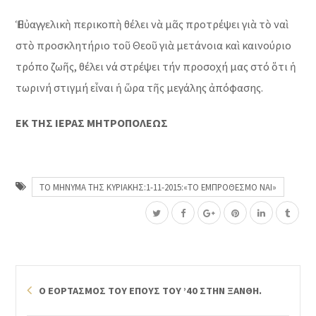
Ἡ Εὐαγγελικὴ περικοπὴ θέλει νὰ μᾶς προτρέψει γιὰ τὸ ναὶ
στὸ προσκλητήριο τοῦ Θεοῦ γιὰ μετάνοια καὶ καινούριο
τρόπο ζωῆς, θέλει νά στρέψει τήν προσοχή μας στό ὅτι ἡ
τωρινή στιγμή εἶναι ἡ ὥρα τῆς μεγάλης ἀπόφασης.
ΕΚ ΤΗΣ ΙΕΡΑΣ ΜΗΤΡΟΠΟΛΕΩΣ
ΤΟ ΜΗΝΥΜΑ ΤΗΣ ΚΥΡΙΑΚΗΣ:1-11-2015:«ΤΟ ΕΜΠΡΟΘΕΣΜΟ ΝΑΙ»
Ο ΕΟΡΤΑΣΜΟΣ ΤΟΥ ΕΠΟΥΣ ΤΟΥ ’40 ΣΤΗΝ ΞΑΝΘΗ.