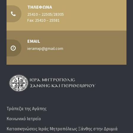
ΤΗΛΕΦΩΝΑ
25410 – 22505/28305
Fax: 25410 – 25581
EMAIL
ieramxp@gmail.com
Τράπεζα της Αγάπης
Κοινωνικό Ιατρείο
Κατασκηνώσεις Ιεράς Μητροπόλεως Ξάνθης στην Δρυμιά